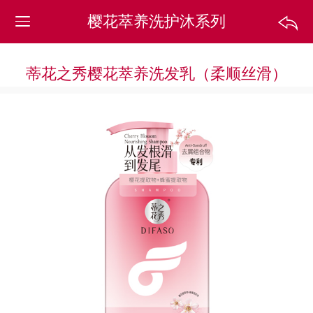
樱花萃养洗护沐系列
蒂花之秀樱花萃养洗发乳（柔顺丝滑）